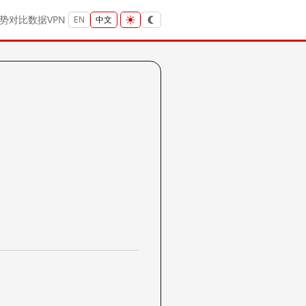
势
对比
数据
VPN
EN
中文