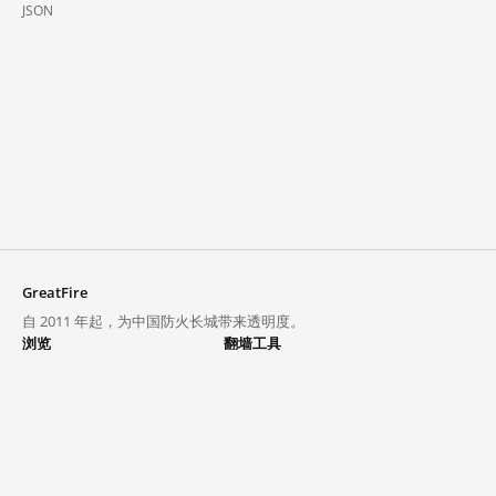
JSON
GreatFire
自 2011 年起，为中国防火长城带来透明度。
浏览
翻墙工具
封锁列表
VPN 与代理
探索
翻墙中心
趋势
GreatFireVPN
热门网站在中国大陆的访问状况
数据与 API
常见问题