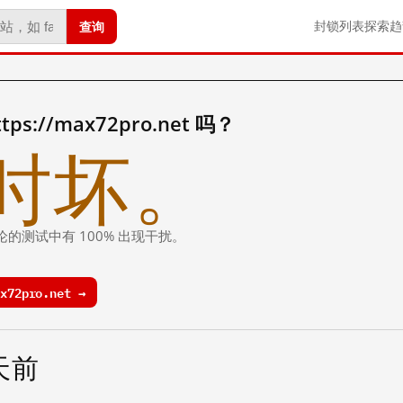
查询
封锁列表
探索
趋
://max72pro.net 吗？
时坏。
论的测试中有 100% 出现干扰。
72pro.net →
 天前