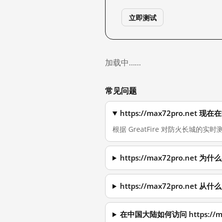
立即测试
加载中……
常见问题
https://max72pro.ne
根据 GreatFire 对防火长城的实时测量
https://max72pro.ne
https://max72pro.net
在中国大陆如何访问 https://ma