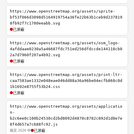
https://www.openstreetmap.org/assets/sprite-
bf53f066d3098d5164919754a36fe22b63b1ceb9d237819
8fb92f7c1780eeabb.svg
已屏蔽
https://www.openstreetmap.org/assets/osm_logo-
4afddaae0230a5a46687fdc751ed256dfdccde144118cb0
2a7d7960f207a4b92.svg
已屏蔽
https://www.openstreetmap.org/assets/print-ltr-
caa7583ae1332e048eae046dd88a36a96be04ecfb868c0d
1b1692e8755f53b24.css
已屏蔽
https://www.openstreetmap.org/assets/applicatio
n-
b2c6ee0c100b24530cd2bd8092d4870c8782c892d1d8e7e
8f4d657a7c688fc92.js
截至 2026 年
已屏蔽