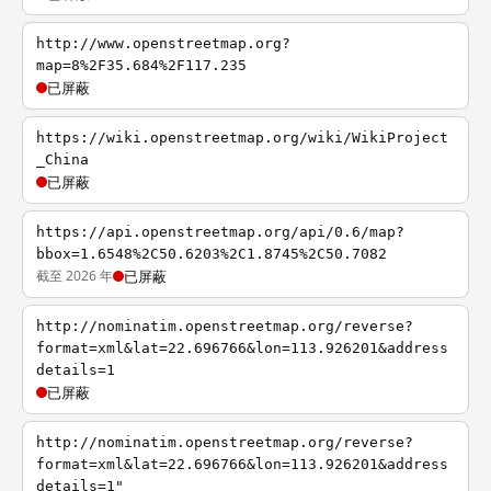
http://www.openstreetmap.org?
map=8%2F35.684%2F117.235
已屏蔽
https://wiki.openstreetmap.org/wiki/WikiProject
_China
已屏蔽
https://api.openstreetmap.org/api/0.6/map?
bbox=1.6548%2C50.6203%2C1.8745%2C50.7082
截至 2026 年
已屏蔽
http://nominatim.openstreetmap.org/reverse?
format=xml&lat=22.696766&lon=113.926201&address
details=1
已屏蔽
http://nominatim.openstreetmap.org/reverse?
format=xml&lat=22.696766&lon=113.926201&address
details=1"