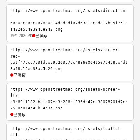
https://www.openstreetmap.org/assets/directions
-
6ae0ecdabcaa76d0d14dddddfa7d6381ecdd817b05f751e
a422e53493945e942.png
截至 2026 年
已屏蔽
https://www.openstreetmap.org/assets/marker-
red-
ea1f472cd753fdbe59b263a7dc4886006415079498be4d1
3a18c12ed33ac5b26.png
已屏蔽
https://www.openstreetmap.org/assets/screen-
ltr-
e9c60ff182abdfe07ee3c286bf336db42ca3807820fd7cc
2500e014b49b54c3a.css
已屏蔽
https://www.openstreetmap.org/assets/leaflet-
all-