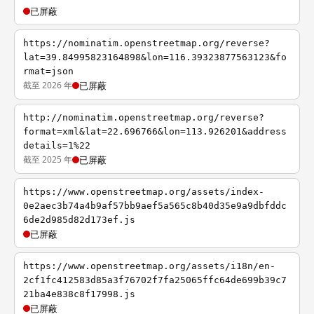
已屏蔽
https://nominatim.openstreetmap.org/reverse?
lat=39.84995823164898&lon=116.39323877563123&fo
rmat=json
截至 2026 年
已屏蔽
http://nominatim.openstreetmap.org/reverse?
format=xml&lat=22.696766&lon=113.926201&address
details=1%22
截至 2025 年
已屏蔽
https://www.openstreetmap.org/assets/index-
0e2aec3b74a4b9af57bb9aef5a565c8b40d35e9a9dbfddc
6de2d985d82d173ef.js
已屏蔽
https://www.openstreetmap.org/assets/i18n/en-
2cf1fc412583d85a3f76702f7fa25065ffc64de699b39c7
21ba4e838c8f17998.js
已屏蔽