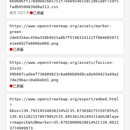
660606ff17bdd0ec665751f7e4e9540158c2d61a8f75df5
fadb9500839d8a313.css
截至 2025 年
已屏蔽
https://www.openstreetmap.org/assets/marker-
green-
2de0354ac458a358b9925a8b7f5746324122ff884605073
e1ee602fe8006e060.png
已屏蔽
https://www.openstreetmap.org/assets/favicon-
32x32-
99b88fcadeef736889823c8a886b89d8cada9d4423a49a2
7de29bacc0a6bebd1.png
已屏蔽
https://www.openstreetmap.org/export/embed.html
?
bbox=139.79319334030154%2C35.673038275159705%2C
139.81128215789798%2C35.685361261493114&%3Blaye
r=mapnik&%3Bmarker=35.67920000620614%2C139.8022
3774909973