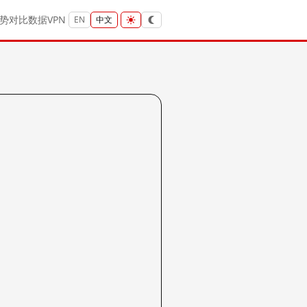
势
对比
数据
VPN
EN
中文