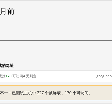
个月前
测试的网址
受扰
170
可访问
4
无判定
google
机情况不一：已测试主机中 227 个被屏蔽，170 个可访问。