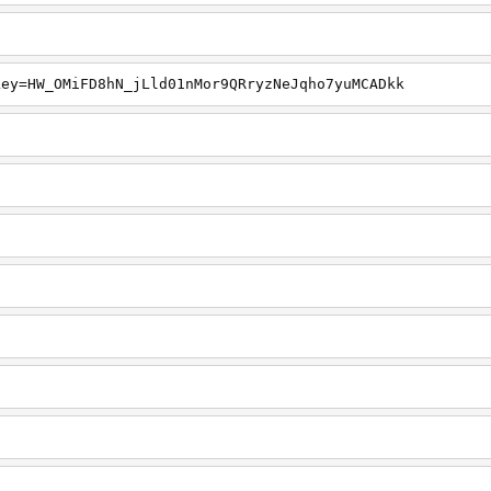
key=HW_OMiFD8hN_jLld01nMor9QRryzNeJqho7yuMCADkk