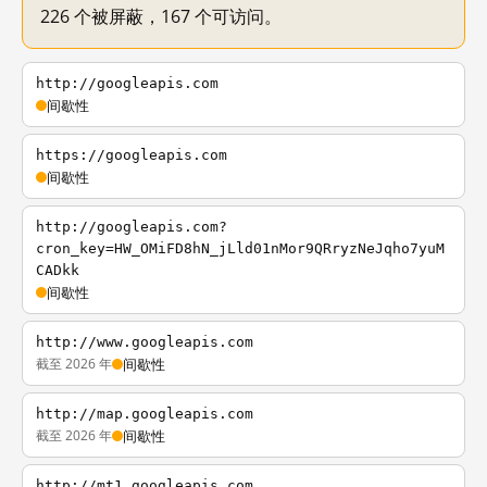
226 个被屏蔽，167 个可访问。
http://googleapis.com
间歇性
https://googleapis.com
间歇性
http://googleapis.com?
cron_key=HW_OMiFD8hN_jLld01nMor9QRryzNeJqho7yuM
CADkk
间歇性
http://www.googleapis.com
截至 2026 年
间歇性
http://map.googleapis.com
截至 2026 年
间歇性
http://mt1.googleapis.com