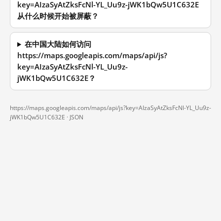
key=AIzaSyAtZksFcNl-YL_Uu9z-jWK1bQw5U1C632E
从什么时候开始被屏蔽？
在中国大陆如何访问
https://maps.googleapis.com/maps/api/js?
key=AIzaSyAtZksFcNl-YL_Uu9z-
jWK1bQw5U1C632E？
https://maps.googleapis.com/maps/api/js?key=AIzaSyAtZksFcNl-YL_Uu9z-
jWK1bQw5U1C632E ·
JSON