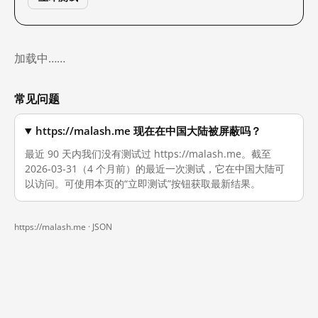
加载中……
常见问题
https://malash.me 现在在中国大陆被屏蔽吗？
最近 90 天内我们没有测试过 https://malash.me。截至
2026-03-31（4 个月前）的最近一次测试，它在中国大陆可
以访问。可使用本页的“立即测试”按钮获取最新结果。
https://malash.me ·
JSON