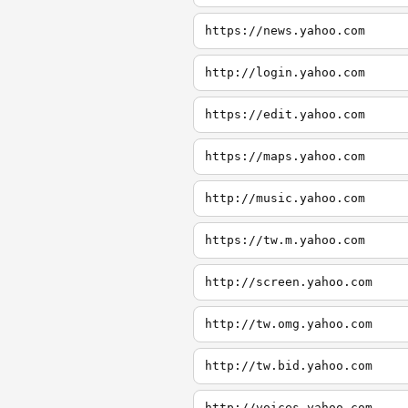
https://news.yahoo.com
http://login.yahoo.com
https://edit.yahoo.com
https://maps.yahoo.com
http://music.yahoo.com
https://tw.m.yahoo.com
http://screen.yahoo.com
http://tw.omg.yahoo.com
http://tw.bid.yahoo.com
http://voices.yahoo.com