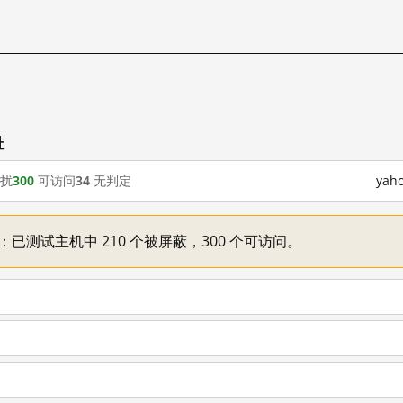
址
扰
300
可访问
34
无判定
yah
一：已测试主机中 210 个被屏蔽，300 个可访问。