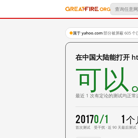
属于 yahoo.com
·
部分被屏蔽
·
605 
在中国大陆能打开 https:
可以
最近 1 次有定论的测试均正常
2017
0/1
1 
首次测试
受干扰 · 近 90 天
最后测试