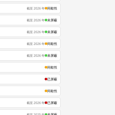
间歇性
截至 2026 年
未屏蔽
截至 2026 年
未屏蔽
截至 2026 年
间歇性
截至 2026 年
未屏蔽
截至 2026 年
间歇性
已屏蔽
间歇性
已屏蔽
截至 2026 年
未屏蔽
截至 2025 年