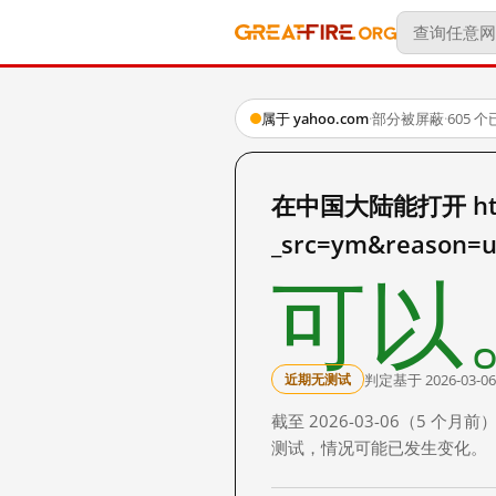
属于 yahoo.com
·
部分被屏蔽
·
605 
在中国大陆能打开 https:
_src=ym&reason=
可以
判定基于 2026-03-06
近期无测试
截至 2026-03-06（5
测试，情况可能已发生变化。