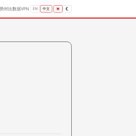
势
对比
数据
VPN
EN
中文