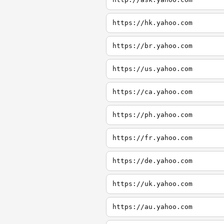
https://hk.yahoo.com
https://br.yahoo.com
https://us.yahoo.com
https://ca.yahoo.com
https://ph.yahoo.com
https://fr.yahoo.com
https://de.yahoo.com
https://uk.yahoo.com
https://au.yahoo.com