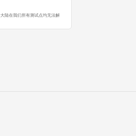
de 在中国大陆在我们所有测试点均无法解