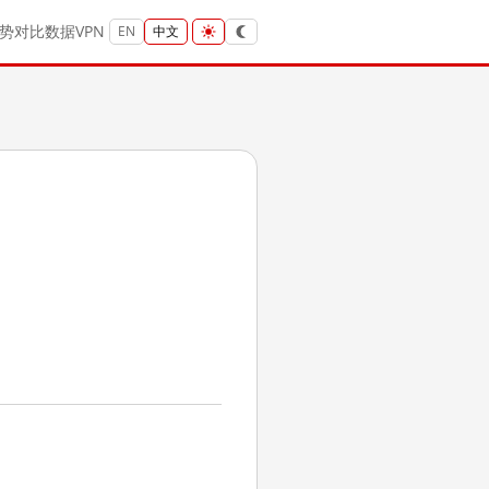
势
对比
数据
VPN
EN
中文