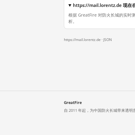
https://mail.lorentz.
根据 GreatFire 对防火长城的实时测
析。
https://mail.lorentz.de ·
JSON
GreatFire
自 2011 年起，为中国防火长城带来透明