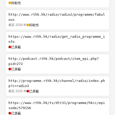
间歇性
http://www.rthk.hk/radio/radio2/programme/fabul
ous
截至 2026 年
间歇性
https://www.rthk.hk/radio/get_radio_programme_i
nfo
已屏蔽
http://podcast.rthk.hk/podcast/item_epi.php?
pid=272
已屏蔽
http://programme.rthk.hk/channel/radio/index.ph
p?c=radio3
截至 2026 年
已屏蔽
https://www.rthk.hk/tv/dtt31/programme/hkcc/epi
sode/579156
已屏蔽