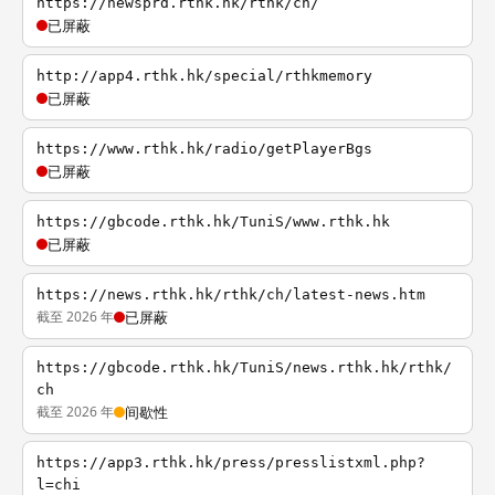
https://newsprd.rthk.hk/rthk/ch/
已屏蔽
http://app4.rthk.hk/special/rthkmemory
已屏蔽
https://www.rthk.hk/radio/getPlayerBgs
已屏蔽
https://gbcode.rthk.hk/TuniS/www.rthk.hk
已屏蔽
https://news.rthk.hk/rthk/ch/latest-news.htm
截至 2026 年
已屏蔽
https://gbcode.rthk.hk/TuniS/news.rthk.hk/rthk/
ch
截至 2026 年
间歇性
https://app3.rthk.hk/press/presslistxml.php?
l=chi