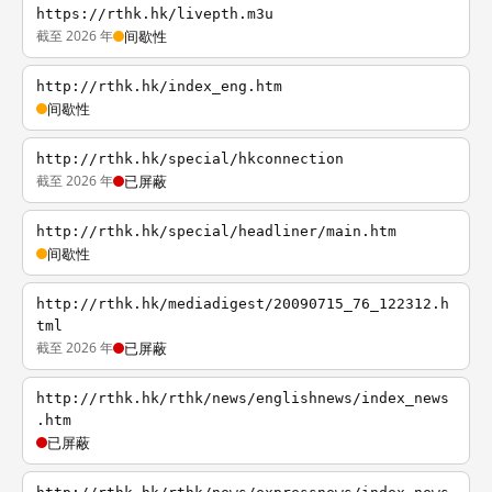
https://rthk.hk/livepth.m3u
截至 2026 年
间歇性
http://rthk.hk/index_eng.htm
间歇性
http://rthk.hk/special/hkconnection
截至 2026 年
已屏蔽
http://rthk.hk/special/headliner/main.htm
间歇性
http://rthk.hk/mediadigest/20090715_76_122312.h
tml
截至 2026 年
已屏蔽
http://rthk.hk/rthk/news/englishnews/index_news
.htm
已屏蔽