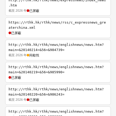
http://rthk.hk/rthk/news/expressnews/index_news
.htm
截至 2026 年
已屏蔽
https://rthk.hk/rthk/news/rss/c_expressnews_gre
aterchina.xml
已屏蔽
http://rthk.hk/rthk/news/englishnews/news.htm?
main=&20140214=&56=&984739=
截至 2026 年
间歇性
http://rthk.hk/rthk/news/englishnews/news.htm?
main=&20140219=&56=&985990=
已屏蔽
http://rthk.hk/rthk/news/englishnews/news.htm?
main=&20140220=&56=&986243=
截至 2026 年
已屏蔽
http://rthk.hk/rthk/news/englishnews/news.htm?