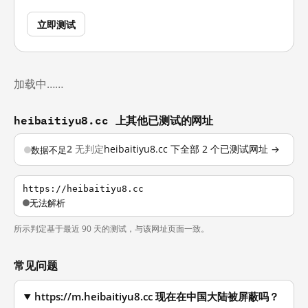
立即测试
加载中……
heibaitiyu8.cc 上其他已测试的网址
2
无判定
heibaitiyu8.cc 下全部 2 个已测试网址 →
数据不足
https://heibaitiyu8.cc
无法解析
所示判定基于最近 90 天的测试，与该网址页面一致。
常见问题
https://m.heibaitiyu8.cc 现在在中国大陆被屏蔽吗？