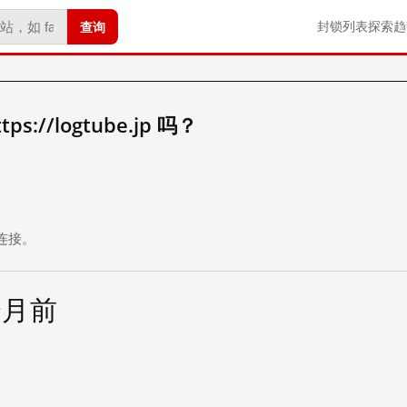
查询
封锁列表
探索
趋
://logtube.jp 吗？
。
连接。
个月前