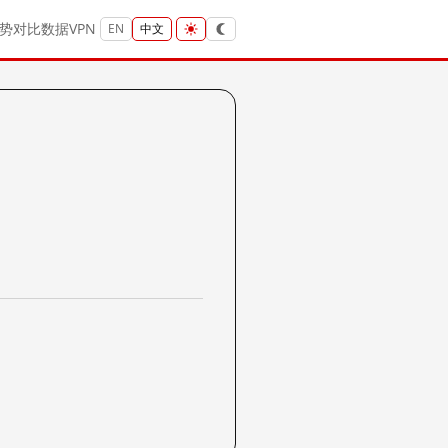
势
对比
数据
VPN
EN
中文