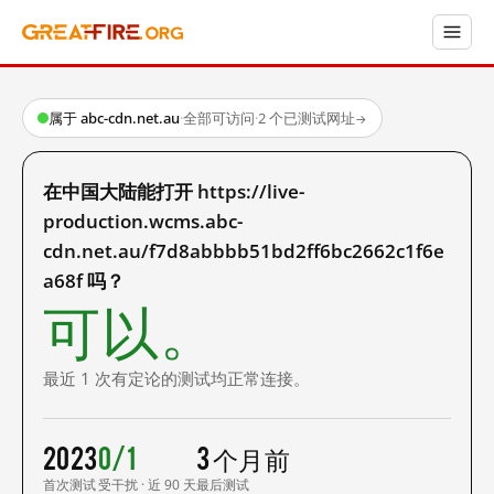
属于 abc-cdn.net.au
·
全部可访问
·
2 个已测试网址
→
在中国大陆能打开 https://live-
production.wcms.abc-
cdn.net.au/f7d8abbbb51bd2ff6bc2662c1f6e
a68f 吗？
可以。
最近 1 次有定论的测试均正常连接。
2023
0/1
3 个月前
首次测试
受干扰 · 近 90 天
最后测试