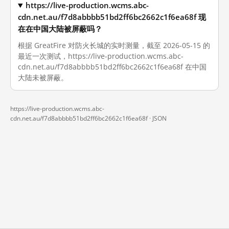
https://live-production.wcms.abc-
cdn.net.au/f7d8abbbb51bd2ff6bc2662c1f6ea68f 现
在在中国大陆被屏蔽吗？
根据 GreatFire 对防火长城的实时测量，截至 2026-05-15 的
最近一次测试，https://live-production.wcms.abc-
cdn.net.au/f7d8abbbb51bd2ff6bc2662c1f6ea68f 在中国
大陆未被屏蔽。
https://live-production.wcms.abc-
cdn.net.au/f7d8abbbb51bd2ff6bc2662c1f6ea68f ·
JSON