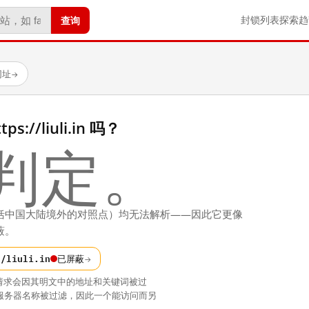
查询
封锁列表
探索
趋
网址
→
//liuli.in 吗？
判定。
括中国大陆境外的对照点）均无法解析——因此它更像
蔽。
//liuli.in
已屏蔽
→
请求会因其明文中的地址和关键词被过
中的服务器名称被过滤，因此一个能访问而另