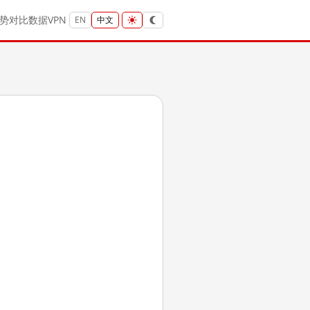
势
对比
数据
VPN
EN
中文