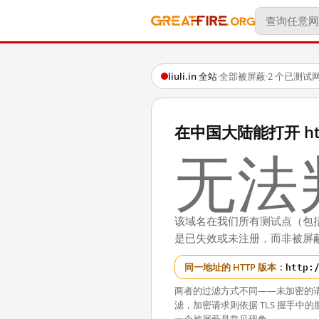
liuli.in 全站
·
全部被屏蔽
·
2 个已测试
在中国大陆能打开 https:
无法
该域名在我们所有测试点（包
是已失效或未注册，而非被屏
http:
同一地址的 HTTP 版本：
两者的过滤方式不同——未加密的
滤，加密请求则依据 TLS 握手