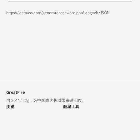
https://lastpass.com/generatepassword.php?lang=zh ·
JSON
GreatFire
自 2011 年起，为中国防火长城带来透明度。
浏览
翻墙工具
封锁列表
VPN 与代理
探索
翻墙中心
趋势
GreatFireVPN
热门网站在中国大陆的访问状况
数据与 API