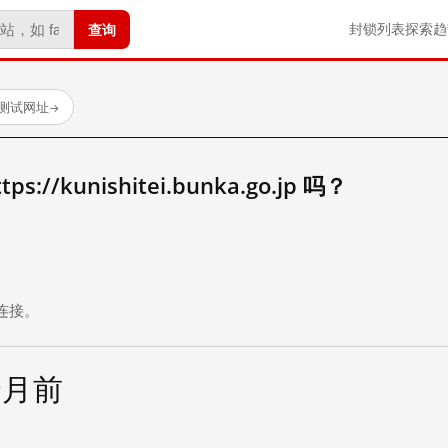
查询
封锁列表
探索
趋
已测试网址
→
//kunishitei.bunka.go.jp 吗？
。
连接。
个月前