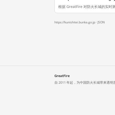
根据 GreatFire 对防火长城的实时测量
https://kunishitei.bunka.go.jp ·
JSON
GreatFire
自 2011 年起，为中国防火长城带来透明