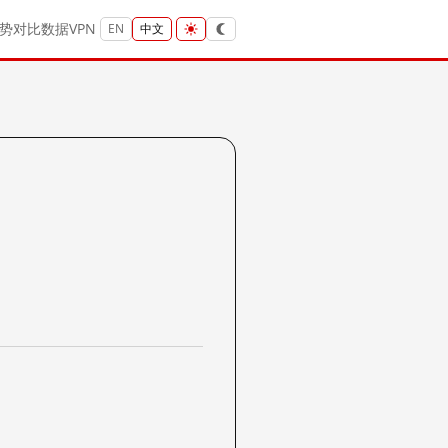
势
对比
数据
VPN
EN
中文