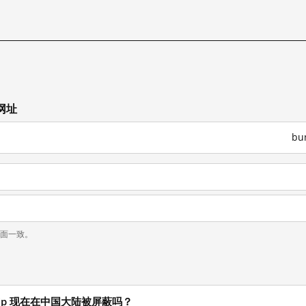
网址
bu
页面一致。
ka.go.jp 现在在中国大陆被屏蔽吗？