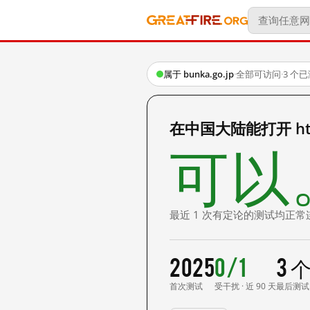
属于 bunka.go.jp
·
全部可访问
·
3 个
在中国大陆能打开 https:
可以
最近 1 次有定论的测试均正常
2025
0/1
3 
首次测试
受干扰 · 近 90 天
最后测试