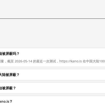
中国大陆被屏蔽吗？
，截至 2026-05-14 的最近一次测试，https://kano.is 在中国大陆100%
在中国大陆被屏蔽？
候开始被屏蔽？
no.is？