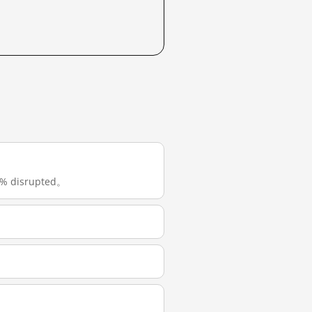
 disrupted。