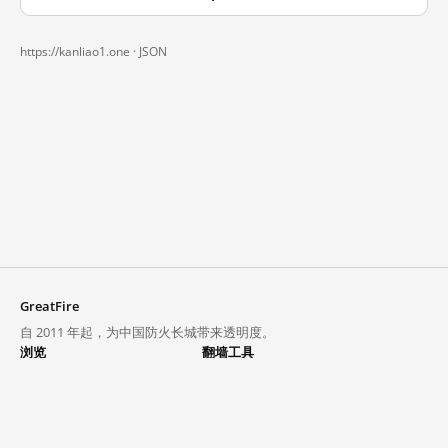
https://kanliao1.one ·
JSON
GreatFire
自 2011 年起，为中国防火长城带来透明度。
浏览
翻墙工具
封锁列表
VPN 与代理
探索
翻墙中心
趋势
GreatFireVPN
热门网站在中国大陆的访问状况