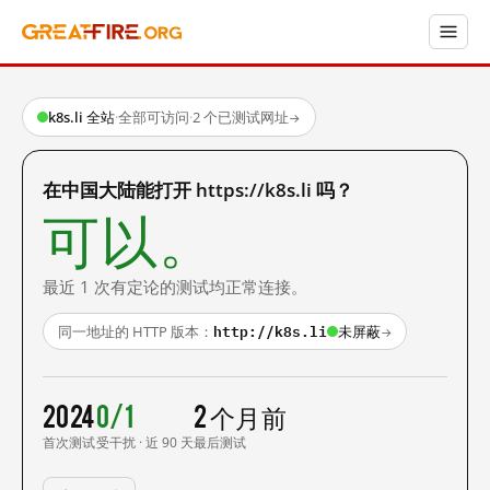
k8s.li 全站
·
全部可访问
·
2 个已测试网址
→
在中国大陆能打开 https://k8s.li 吗？
可以。
最近 1 次有定论的测试均正常连接。
http://k8s.li
同一地址的 HTTP 版本：
未屏蔽
→
2024
0/1
2 个月前
首次测试
受干扰 · 近 90 天
最后测试