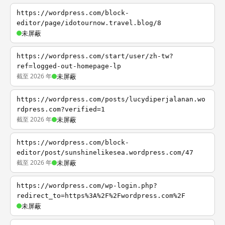
https://wordpress.com/block-
editor/page/idotournow.travel.blog/8
未屏蔽
https://wordpress.com/start/user/zh-tw?
ref=logged-out-homepage-lp
截至 2026 年
未屏蔽
https://wordpress.com/posts/lucydiperjalanan.wo
rdpress.com?verified=1
截至 2026 年
未屏蔽
https://wordpress.com/block-
editor/post/sunshinelikesea.wordpress.com/47
截至 2026 年
未屏蔽
https://wordpress.com/wp-login.php?
redirect_to=https%3A%2F%2Fwordpress.com%2F
未屏蔽