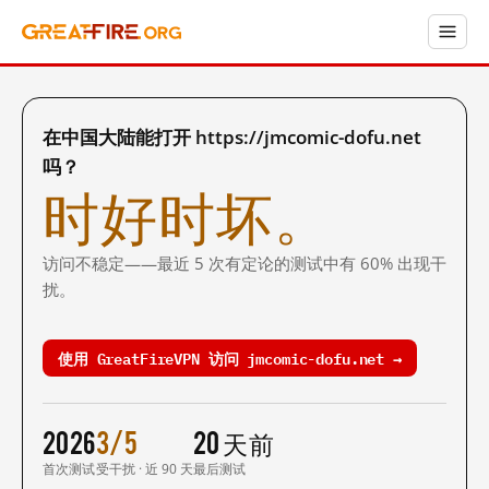
在中国大陆能打开 https://jmcomic-dofu.net
吗？
时好时坏。
访问不稳定——最近 5 次有定论的测试中有 60% 出现干
扰。
使用 GreatFireVPN 访问 jmcomic-dofu.net →
2026
3/5
20 天前
首次测试
受干扰 · 近 90 天
最后测试