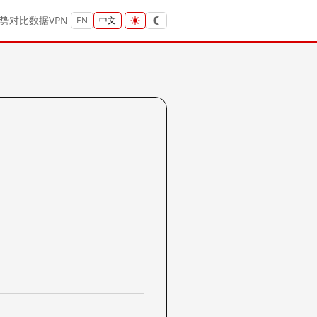
势
对比
数据
VPN
EN
中文