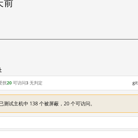
 天前
址
受扰
20
可访问
3
无判定
g
一：已测试主机中 138 个被屏蔽，20 个可访问。