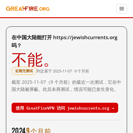
在中国大陆能打开 https://jewishcurrents.org
吗？
不能。
判定基于 2025-11-07 · 9 个月前
近期无测试
截至 2025-11-07（9 个月前）的最近一次测试，它在中
国大陆被屏蔽。此后未再测试，情况可能已发生变化。
使用 GreatFireVPN 访问 jewishcurrents.org →
2024
9 个月前