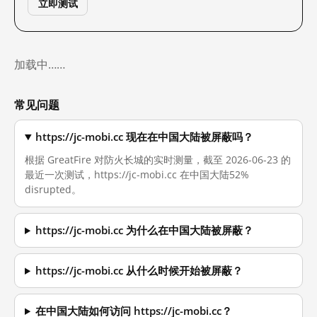
立即测试
加载中……
常见问题
https://jc-mobi.cc 现在在中国大陆被屏蔽吗？
根据 GreatFire 对防火长城的实时测量，截至 2026-06-23 的
最近一次测试，https://jc-mobi.cc 在中国大陆52%
disrupted。
https://jc-mobi.cc 为什么在中国大陆被屏蔽？
https://jc-mobi.cc 从什么时候开始被屏蔽？
在中国大陆如何访问 https://jc-mobi.cc？