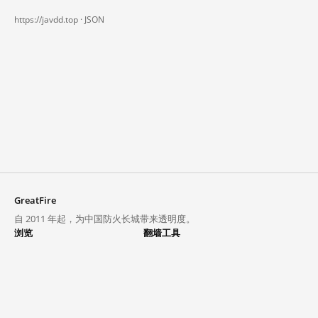
https://javdd.top ·
JSON
GreatFire
自 2011 年起，为中国防火长城带来透明度。
浏览
翻墙工具
封锁列表
VPN 与代理
探索
翻墙中心
趋势
GreatFireVPN
热门网站在中国大陆的访问状况
数据与 API