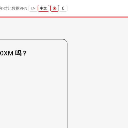
势
对比
数据
VPN
EN
中文
PZ0XM 吗？