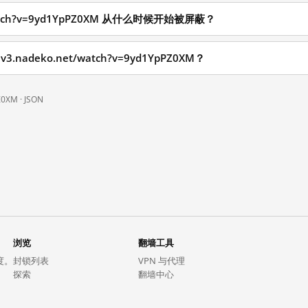
et/watch?v=9yd1YpPZ0XM 从什么时候开始被屏蔽？
.nadeko.net/watch?v=9yd1YpPZ0XM？
Z0XM ·
JSON
浏览
翻墙工具
度。
封锁列表
VPN 与代理
探索
翻墙中心
趋势
GreatFireVPN
热门网站在中国大陆的访问状况