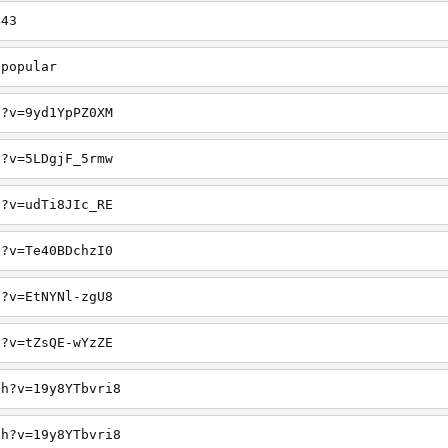
443
/popular
h?v=9yd1YpPZ0XM
h?v=5LDgjF_5rmw
h?v=udTi8JIc_RE
h?v=Te40BDchzI0
h?v=EtNYNl-zgU8
h?v=tZsQE-wYzZE
ch?v=19y8YTbvri8
ch?v=19y8YTbvri8