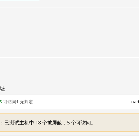
网址
5
可访问
1
无判定
na
不一：已测试主机中 18 个被屏蔽，5 个可访问。