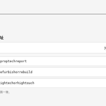
网址
aproptechreport
refurbishorrebuild
hightechorhightouch
页面一致。