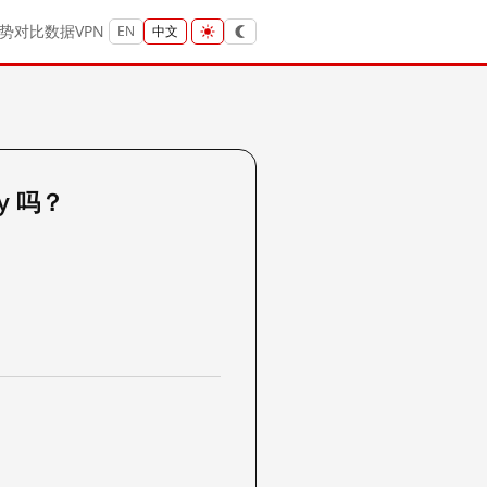
势
对比
数据
VPN
EN
中文
ty 吗？