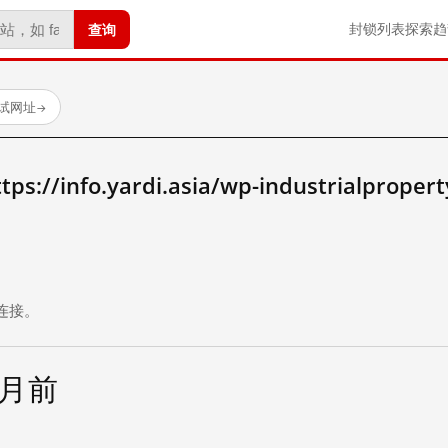
查询
封锁列表
探索
趋
测试网址
→
/info.yardi.asia/wp-industrialproper
。
连接。
个月前