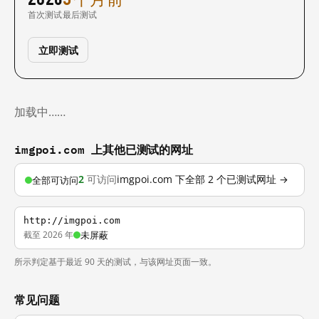
首次测试
最后测试
立即测试
加载中……
imgpoi.com 上其他已测试的网址
2
可访问
imgpoi.com 下全部 2 个已测试网址 →
全部可访问
http://imgpoi.com
截至 2026 年
未屏蔽
所示判定基于最近 90 天的测试，与该网址页面一致。
常见问题