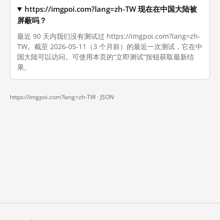
https://imgpoi.com?lang=zh-TW 现在在中国大陆被
屏蔽吗？
最近 90 天内我们没有测试过 https://imgpoi.com?lang=zh-
TW。截至 2026-05-11（3 个月前）的最近一次测试，它在中
国大陆可以访问。可使用本页的“立即测试”按钮获取最新结
果。
https://imgpoi.com?lang=zh-TW ·
JSON