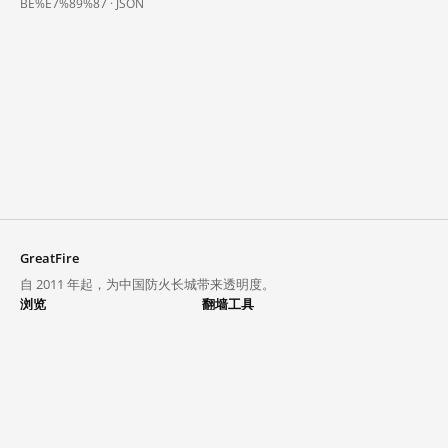
BE%E7%89%87 ·
JSON
GreatFire
自 2011 年起，为中国防火长城带来透明度。
浏览
翻墙工具
封锁列表
VPN 与代理
探索
翻墙中心
趋势
GreatFireVPN
热门网站在中国大陆的访问状况
数据与 API
常见问题