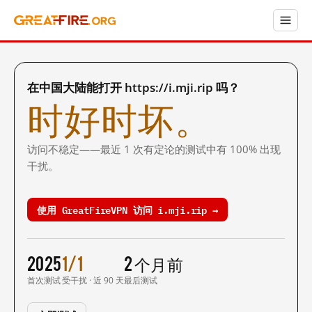
在中国大陆能打开 https://i.mji.rip 吗？
时好时坏。
访问不稳定——最近 1 次有定论的测试中有 100% 出现
干扰。
使用 GreatFireVPN 访问 i.mji.rip →
2025
1/1
2 个月前
首次测试
受干扰 · 近 90 天
最后测试