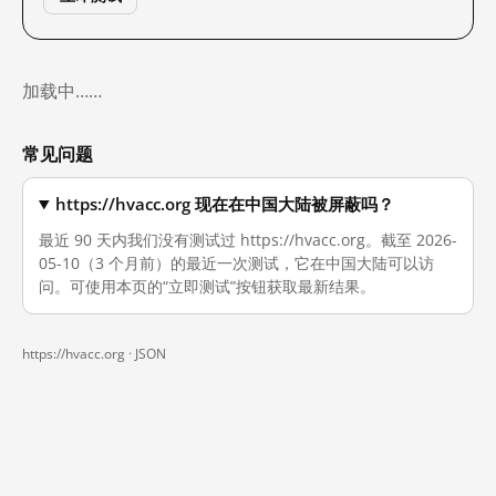
加载中……
常见问题
https://hvacc.org 现在在中国大陆被屏蔽吗？
最近 90 天内我们没有测试过 https://hvacc.org。截至 2026-
05-10（3 个月前）的最近一次测试，它在中国大陆可以访
问。可使用本页的“立即测试”按钮获取最新结果。
https://hvacc.org ·
JSON