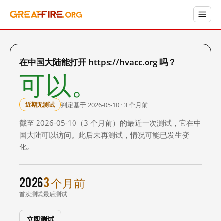
在中国大陆能打开 https://hvacc.org 吗？
可以。
判定基于 2026-05-10 · 3 个月前
近期无测试
截至 2026-05-10（3 个月前）的最近一次测试，它在中
国大陆可以访问。此后未再测试，情况可能已发生变
化。
2026
3 个月前
首次测试
最后测试
立即测试