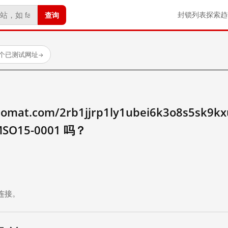
查询
封锁列表
探索
趋
 个已测试网址
→
gromat.com/2rb1jjrp1ly1ubei6k3o8s5sk9k
MSO15-0001 吗？
。
连接。