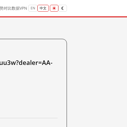
势
对比
数据
VPN
EN
中文
xuu3w?dealer=AA-