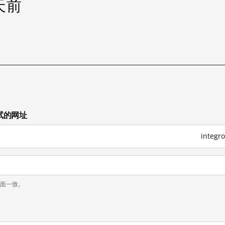
 天前
试
测试的网址
integ
页面一致。