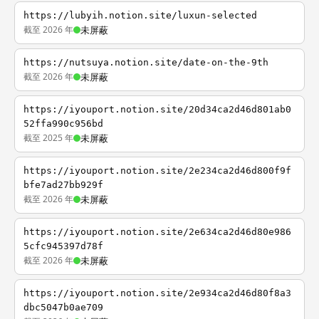
https://lubyih.notion.site/luxun-selected
截至 2026 年
未屏蔽
https://nutsuya.notion.site/date-on-the-9th
截至 2026 年
未屏蔽
https://iyouport.notion.site/20d34ca2d46d801ab0
52ffa990c956bd
截至 2025 年
未屏蔽
https://iyouport.notion.site/2e234ca2d46d800f9f
bfe7ad27bb929f
截至 2026 年
未屏蔽
https://iyouport.notion.site/2e634ca2d46d80e986
5cfc945397d78f
截至 2026 年
未屏蔽
https://iyouport.notion.site/2e934ca2d46d80f8a3
dbc5047b0ae709