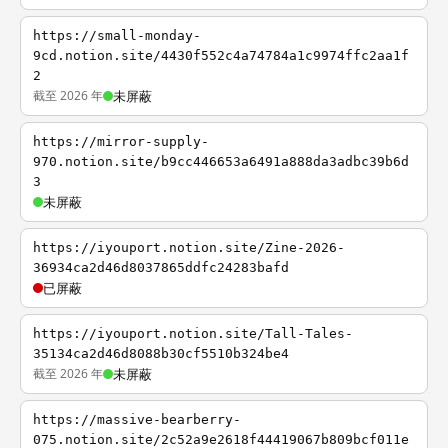
https://small-monday-
9cd.notion.site/4430f552c4a74784a1c9974ffc2aa1f
2
截至 2026 年
未屏蔽
https://mirror-supply-
970.notion.site/b9cc446653a6491a888da3adbc39b6d
3
未屏蔽
https://iyouport.notion.site/Zine-2026-
36934ca2d46d8037865ddfc24283bafd
已屏蔽
https://iyouport.notion.site/Tall-Tales-
35134ca2d46d8088b30cf5510b324be4
截至 2026 年
未屏蔽
https://massive-bearberry-
075.notion.site/2c52a9e2618f44419067b809bcf011e