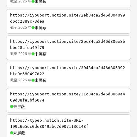
截至 2026 年
未屏蔽
https://iyouport.notion.site/2eb34ca2d46d804099
d6cc2389c73dea
截至 2026 年
未屏蔽
https://iyouport.notion.site/2ec34ca2d46d80ee8b
bbe28cfda49f79
截至 2026 年
未屏蔽
https://iyouport.notion.site/30434ca2d46d805992
bfc0e580497d22
截至 2026 年
未屏蔽
https://iyouport.notion.site/31c34ca2d46d8069a4
09d38fe3bf6074
未屏蔽
https://typeb.notion.site/URL-
199c6e5dc0de8049abc7d0071136148f
未屏蔽