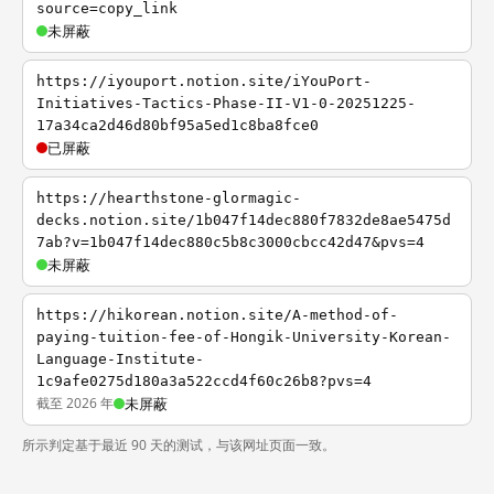
source=copy_link
未屏蔽
https://iyouport.notion.site/iYouPort-
Initiatives-Tactics-Phase-II-V1-0-20251225-
17a34ca2d46d80bf95a5ed1c8ba8fce0
已屏蔽
https://hearthstone-glormagic-
decks.notion.site/1b047f14dec880f7832de8ae5475d
7ab?v=1b047f14dec880c5b8c3000cbcc42d47&pvs=4
未屏蔽
https://hikorean.notion.site/A-method-of-
paying-tuition-fee-of-Hongik-University-Korean-
Language-Institute-
1c9afe0275d180a3a522ccd4f60c26b8?pvs=4
截至 2026 年
未屏蔽
所示判定基于最近 90 天的测试，与该网址页面一致。