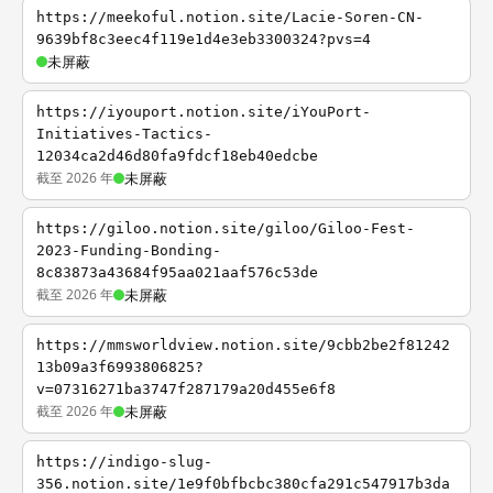
https://meekoful.notion.site/Lacie-Soren-CN-
9639bf8c3eec4f119e1d4e3eb3300324?pvs=4
未屏蔽
https://iyouport.notion.site/iYouPort-
Initiatives-Tactics-
12034ca2d46d80fa9fdcf18eb40edcbe
截至 2026 年
未屏蔽
https://giloo.notion.site/giloo/Giloo-Fest-
2023-Funding-Bonding-
8c83873a43684f95aa021aaf576c53de
截至 2026 年
未屏蔽
https://mmsworldview.notion.site/9cbb2be2f81242
13b09a3f6993806825?
v=07316271ba3747f287179a20d455e6f8
截至 2026 年
未屏蔽
https://indigo-slug-
356.notion.site/1e9f0bfbcbc380cfa291c547917b3da