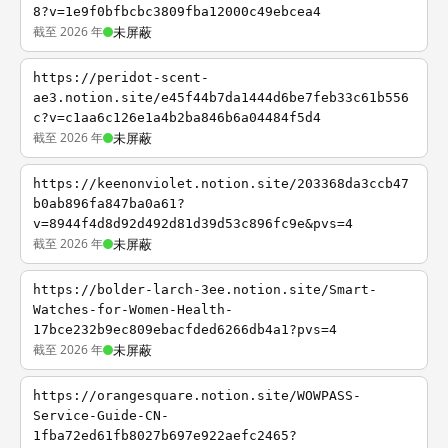
8?v=1e9f0bfbcbc3809fba12000c49ebcea4
截至 2026 年
未屏蔽
https://peridot-scent-
ae3.notion.site/e45f44b7da1444d6be7feb33c61b556
c?v=c1aa6c126e1a4b2ba846b6a04484f5d4
截至 2026 年
未屏蔽
https://keenonviolet.notion.site/203368da3ccb47
b0ab896fa847ba0a61?
v=8944f4d8d92d492d81d39d53c896fc9e&pvs=4
截至 2026 年
未屏蔽
https://bolder-larch-3ee.notion.site/Smart-
Watches-for-Women-Health-
17bce232b9ec809ebacfded6266db4a1?pvs=4
截至 2026 年
未屏蔽
https://orangesquare.notion.site/WOWPASS-
Service-Guide-CN-
1fba72ed61fb8027b697e922aefc2465?