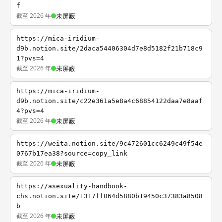
f
截至 2026 年
未屏蔽
https://mica-iridium-
d9b.notion.site/2daca54406304d7e8d5182f21b718c9
1?pvs=4
截至 2026 年
未屏蔽
https://mica-iridium-
d9b.notion.site/c22e361a5e8a4c68854122daa7e8aaf
4?pvs=4
截至 2026 年
未屏蔽
https://weita.notion.site/9c472601cc6249c49f54e
0767b17ea38?source=copy_link
截至 2026 年
未屏蔽
https://asexuality-handbook-
chs.notion.site/1317ff064d5880b19450c37383a8508
b
截至 2026 年
未屏蔽