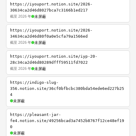
https://iyouport.notion.site/2026-
30634ca2d46d8027bca7c3166b1ed217
截至 2026 年
未屏蔽
https://iyouport.notion.site/2026-
34634ca2d46d80f0a0e5cfa79a1566ed
截至 2026 年
未屏蔽
https://iyouport.notion.site/iyp-20-
28c34ca2d46d80289dfff59511fd7022
截至 2026 年
未屏蔽
https://indigo-slug-
356.notion.site/36cf0bfbcbc380bda54ede6ed227b25
4
未屏蔽
https://pleasant-jar-
fe4.notion.site/49256bcad3a7452b8767f12ce48ef19
0
未屏蔽