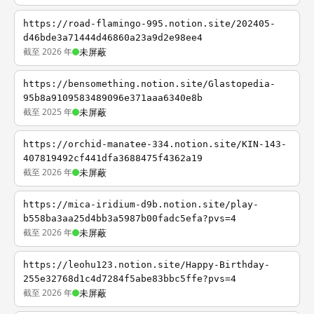
https://road-flamingo-995.notion.site/202405-
d46bde3a71444d46860a23a9d2e98ee4
截至 2026 年
未屏蔽
https://bensomething.notion.site/Glastopedia-
95b8a9109583489096e371aaa6340e8b
截至 2025 年
未屏蔽
https://orchid-manatee-334.notion.site/KIN-143-
407819492cf441dfa3688475f4362a19
截至 2026 年
未屏蔽
https://mica-iridium-d9b.notion.site/play-
b558ba3aa25d4bb3a5987b00fadc5efa?pvs=4
截至 2026 年
未屏蔽
https://leohu123.notion.site/Happy-Birthday-
255e32768d1c4d7284f5abe83bbc5ffe?pvs=4
截至 2026 年
未屏蔽