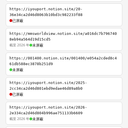
https://iyouport.notion.site/20-
36e34ca2d46d8063b10bd3c982233f88
已屏蔽
https://mmsworldview.notion.site/a016dc7b796740
8eb94a564d19d15cd5
截至 2026 年
未屏蔽
https://001400.notion.site/001400/e054a2cded8c4
61db588ec3878b251d9
未屏蔽
https://iyouport.notion.site/2025-
2cc34ca2d46d801ebd9edae46d89a8b0
已屏蔽
https://iyouport.notion.site/2026-
2e334ca2d46d804b996ae751133b6609
截至 2026 年
未屏蔽