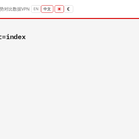
势
对比
数据
VPN
EN
中文
t=index