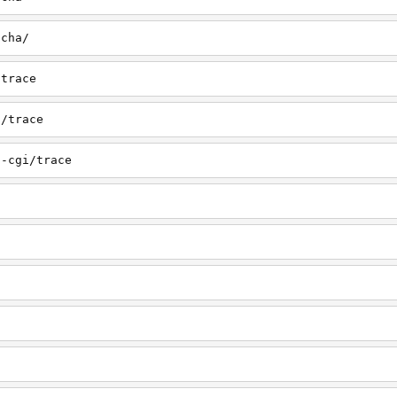
tcha/
/trace
i/trace
n-cgi/trace