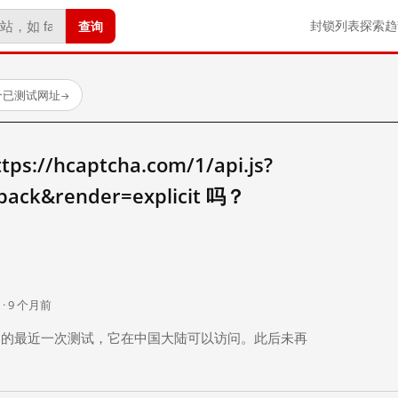
查询
封锁列表
探索
趋
 个已测试网址
→
//hcaptcha.com/1/api.js?
lback&render=explicit 吗？
。
 · 9 个月前
 个月前）的最近一次测试，它在中国大陆可以访问。此后未再