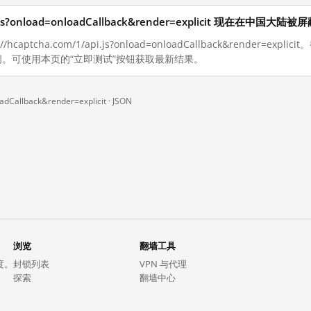
api.js?onload=onloadCallback&render=explicit 现在在中国大陆
aptcha.com/1/api.js?onload=onloadCallback&render=expli
。可使用本页的“立即测试”按钮获取最新结果。
oadCallback&render=explicit ·
JSON
浏览
翻墙工具
度。
封锁列表
VPN 与代理
探索
翻墙中心
趋势
GreatFireVPN
热门网站在中国大陆的访问状况