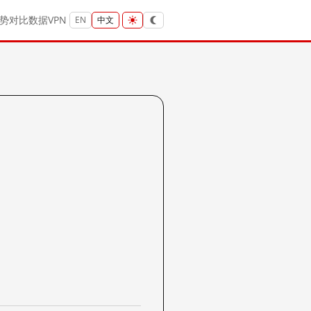
势
对比
数据
VPN
EN
中文