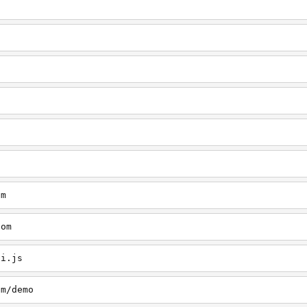
om
com
pi.js
om/demo