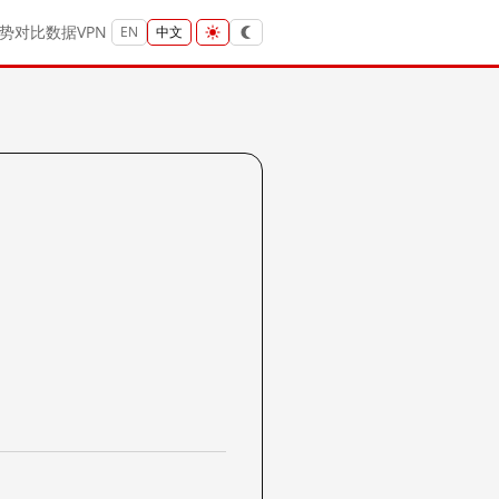
势
对比
数据
VPN
EN
中文