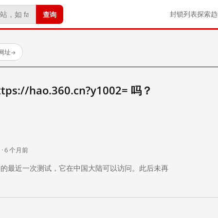
查询
封锁列表
探索
趋
试网址
→
://hao.360.cn?y1002= 吗？
。
 · 6 个月前
 个月前）的最近一次测试，它在中国大陆可以访问。此后未再