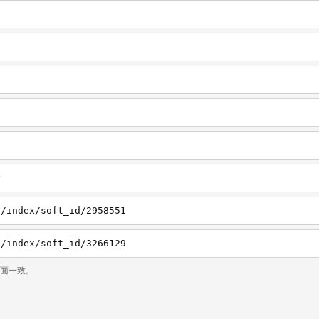
y
l/index/soft_id/2958551
l/index/soft_id/3266129
页面一致。