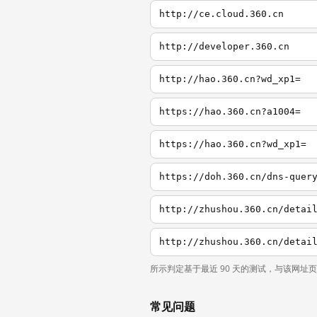
http://ce.cloud.360.cn
http://developer.360.cn
http://hao.360.cn?wd_xp1=
https://hao.360.cn?a1004=
https://hao.360.cn?wd_xp1=
https://doh.360.cn/dns-quer
http://zhushou.360.cn/detai
http://zhushou.360.cn/detai
所示判定基于最近 90 天的测试，与该网址
常见问题