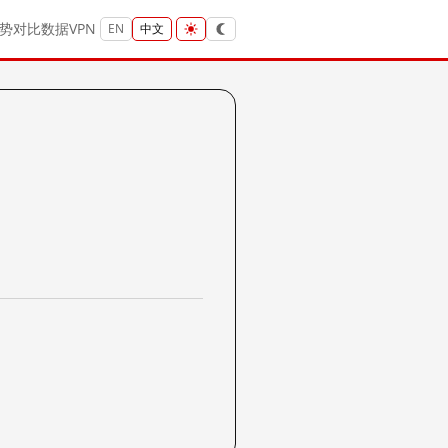
势
对比
数据
VPN
EN
中文