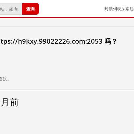
查询
封锁列表
探索
趋
://h9kxy.99022226.com:2053 吗？
。
连接。
个月前