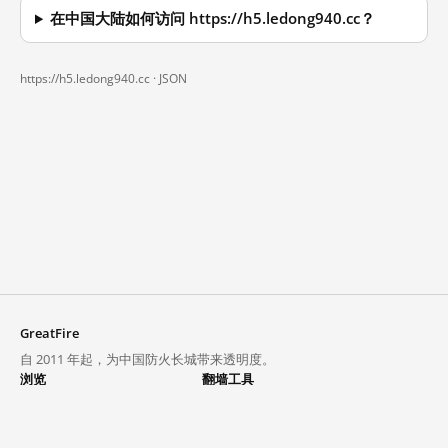
在中国大陆如何访问 https://h5.ledong940.cc？
https://h5.ledong940.cc ·
JSON
GreatFire
自 2011 年起，为中国防火长城带来透明度。
浏览
翻墙工具
封锁列表
VPN 与代理
探索
翻墙中心
趋势
GreatFireVPN