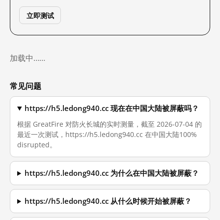
立即测试
加载中……
常见问题
https://h5.ledong940.cc 现在在中国大陆被屏蔽吗？
根据 GreatFire 对防火长城的实时测量，截至 2026-07-04 的
最近一次测试，https://h5.ledong940.cc 在中国大陆100%
disrupted。
https://h5.ledong940.cc 为什么在中国大陆被屏蔽？
https://h5.ledong940.cc 从什么时候开始被屏蔽？