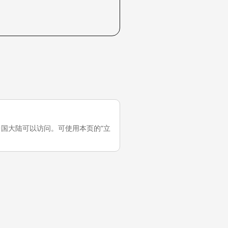
试，它在中国大陆可以访问。可使用本页的“立