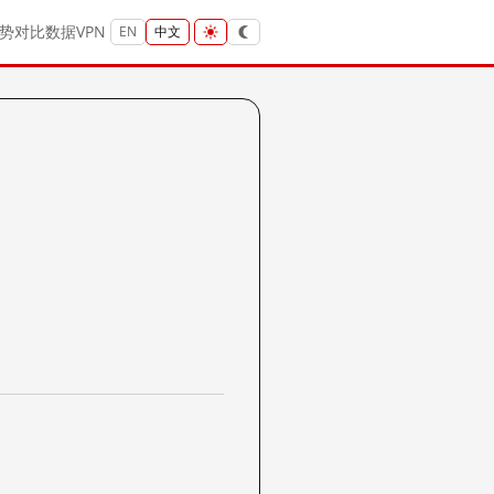
势
对比
数据
VPN
EN
中文