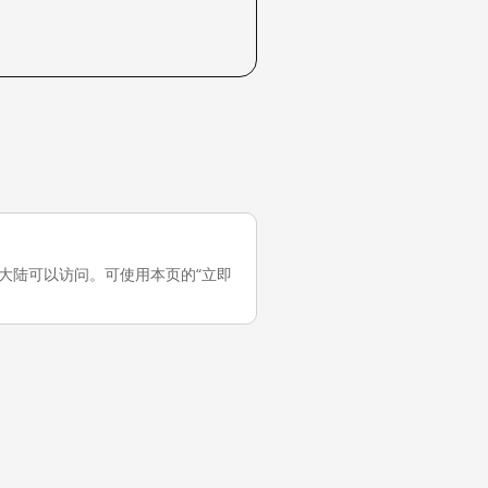
，它在中国大陆可以访问。可使用本页的“立即