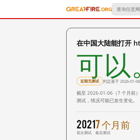
在中国大陆能打开 https
可以
判定基于 2026-01-06
近期无测试
截至 2026-01-06（7
测试，情况可能已发生变化。
2021
7 个月前
首次测试
最后测试