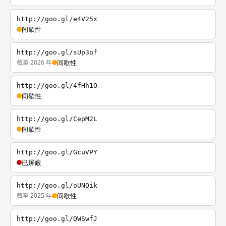
http://goo.gl/e4V25x
间歇性
http://goo.gl/sUp3of
截至 2026 年
间歇性
http://goo.gl/4fHh1O
间歇性
http://goo.gl/CepM2L
间歇性
http://goo.gl/GcuVPY
已屏蔽
http://goo.gl/oUNQik
截至 2025 年
间歇性
http://goo.gl/QWSwfJ