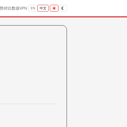
势
对比
数据
VPN
EN
中文