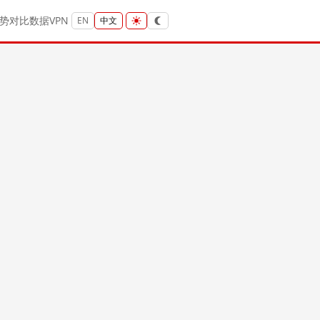
势
对比
数据
VPN
EN
中文