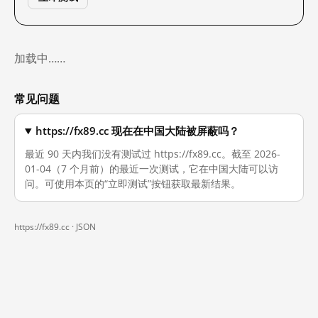
加载中……
常见问题
https://fx89.cc 现在在中国大陆被屏蔽吗？
最近 90 天内我们没有测试过 https://fx89.cc。截至 2026-
01-04（7 个月前）的最近一次测试，它在中国大陆可以访
问。可使用本页的“立即测试”按钮获取最新结果。
https://fx89.cc ·
JSON