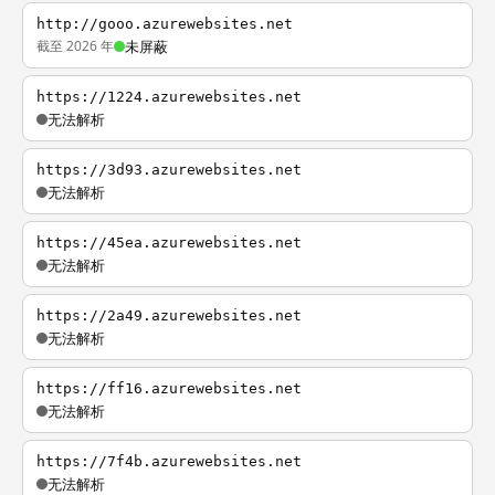
http://gooo.azurewebsites.net
截至 2026 年
未屏蔽
https://1224.azurewebsites.net
无法解析
https://3d93.azurewebsites.net
无法解析
https://45ea.azurewebsites.net
无法解析
https://2a49.azurewebsites.net
无法解析
https://ff16.azurewebsites.net
无法解析
https://7f4b.azurewebsites.net
无法解析