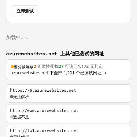
立即测试
加载中……
azurewebsites.net 上其他已测试的网址
2
间歇性受扰
27
可访问
1,172
无判定
部分被屏蔽
azurewebsites.net 下全部 1,201 个已测试网址 →
https://6.azurewebsites.net
无法解析
http://www.azurewebsites.net
数据不足
http://fw1.azurewebsites.net