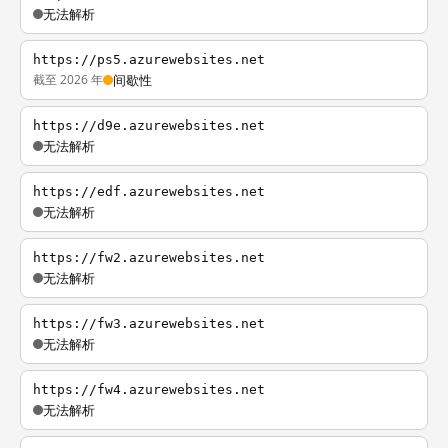
无法解析
https://ps5.azurewebsites.net
截至 2026 年
间歇性
https://d9e.azurewebsites.net
无法解析
https://edf.azurewebsites.net
无法解析
https://fw2.azurewebsites.net
无法解析
https://fw3.azurewebsites.net
无法解析
https://fw4.azurewebsites.net
无法解析