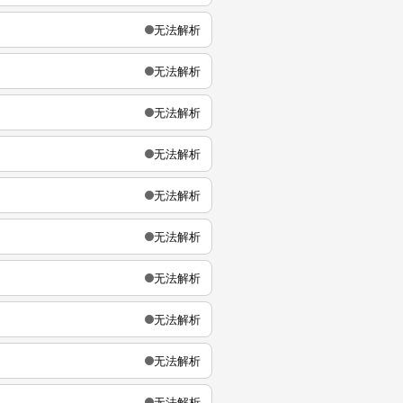
无法解析
无法解析
无法解析
无法解析
无法解析
无法解析
无法解析
无法解析
无法解析
无法解析