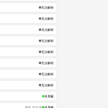
无法解析
无法解析
无法解析
无法解析
无法解析
无法解析
无法解析
无法解析
未屏蔽
未屏蔽
截至 2026 年