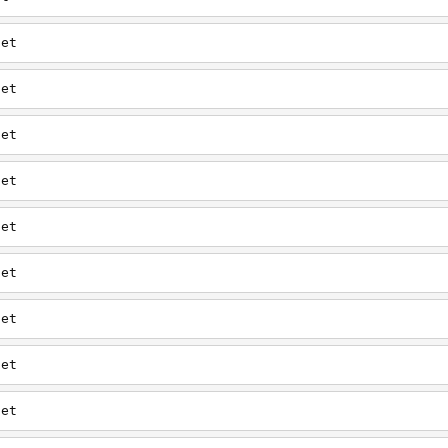
net
net
net
net
net
net
net
net
net