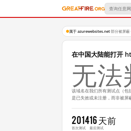
属于 azurewebsites.net
·
部分被屏蔽
·
在中国大陆能打开 https
无法
该域名在我们所有测试点（包
是已失效或未注册，而非被屏
2014
16 天前
首次测试
最后测试