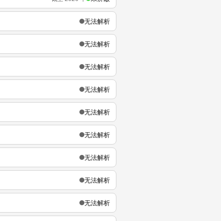
无法解析
无法解析
无法解析
无法解析
无法解析
无法解析
无法解析
无法解析
无法解析