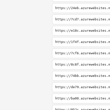
https://24eb.azurewebsites.
https://7cd7.azurewebsites.
https://e18c.azurewebsites.
https://1f4f.azurewebsites.
https://7cf6.azurewebsites.
https://8c8f.azurewebsites.
https://74bb.azurewebsites.
https://de79.azurewebsites.
https://ba00.azurewebsites.
https://952c.azurewebsites.