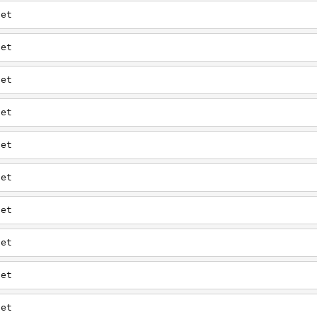
net
net
net
net
net
net
net
net
net
net