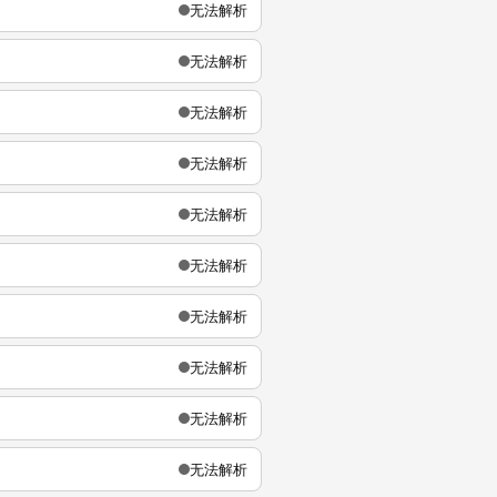
无法解析
无法解析
无法解析
无法解析
无法解析
无法解析
无法解析
无法解析
无法解析
无法解析