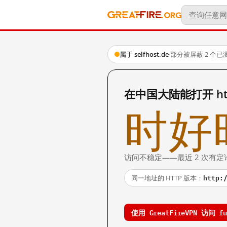
属于 selfhost.de
·
部分被屏蔽
·
2 个已
在中国大陆能打开 https:
时好
访问不稳定——最近 2 次有定
http:
同一地址的 HTTP 版本：
使用 GreatFireVPN 访问 fun