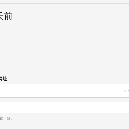
 天前
网址
s
页面一致。