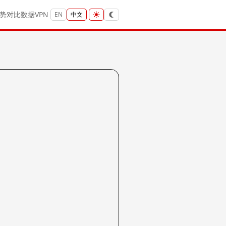
势
对比
数据
VPN
EN
中文