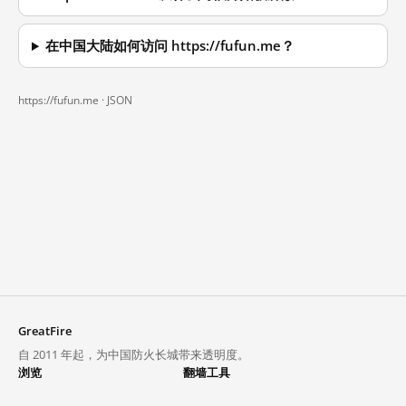
在中国大陆如何访问 https://fufun.me？
https://fufun.me ·
JSON
GreatFire
自 2011 年起，为中国防火长城带来透明度。
浏览
翻墙工具
封锁列表
VPN 与代理