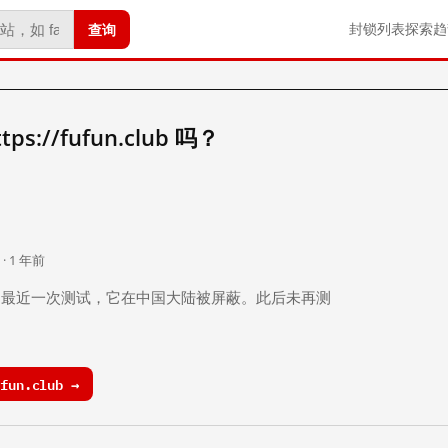
查询
封锁列表
探索
趋
://fufun.club 吗？
。
 · 1 年前
 年前）的最近一次测试，它在中国大陆被屏蔽。此后未再测
fun.club →