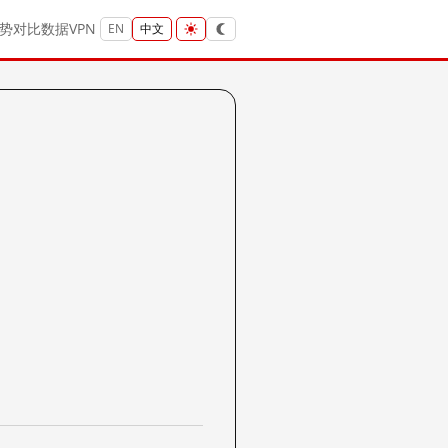
势
对比
数据
VPN
EN
中文