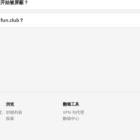
什么时候开始被屏蔽？
un.club？
浏览
翻墙工具
度。
封锁列表
VPN 与代理
探索
翻墙中心
趋势
GreatFireVPN
热门网站在中国大陆的访问状况
数据与 API